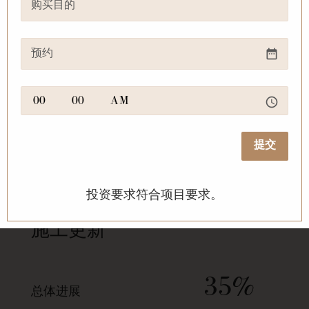
date_range
access_time
提交
投资要求符合项目要求。
施工更新
35%
总体进展