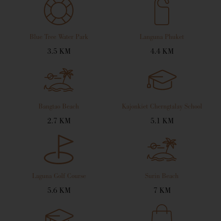
Blue Tree Water Park
Languna Phuket
3.5 KM
4.4 KM
Bangtao Beach
Kajonkiet Cherngtalay School
2.7 KM
5.1 KM
Laguna Golf Course
Surin Beach
5.6 KM
7 KM