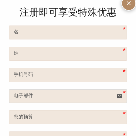
M
6
注册即可享受特殊优惠
单位
土地面积
A1
622.74 SQ.M.
A2
701.68 SQ.M.
A3
645.79 SQM.
A4
799.65 SQ.M.
A5
741.72 SQ.M.
A6
645.30 SQ.M.
email
*如有更改，恕不另行通知。