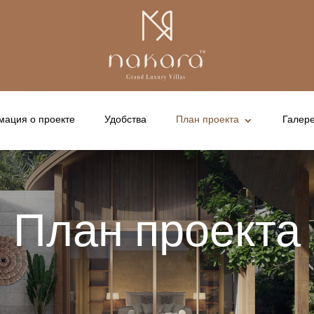
ация о проекте
Удобства
План проекта
Галер
План проекта